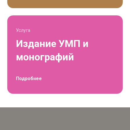
Услуга
Издание УМП и
монографий
Подробнее