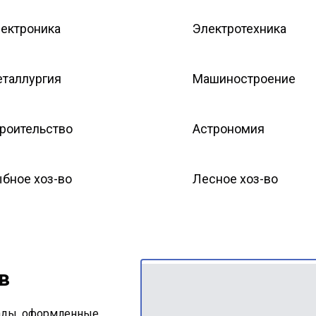
ектроника
Электротехника
таллургия
Машиностроение
роительство
Астрономия
бное хоз-во
Лесное хоз-во
в
ады, оформленные