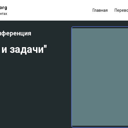
.org
Главная
Перев
нтах
нференция
 и задачи"