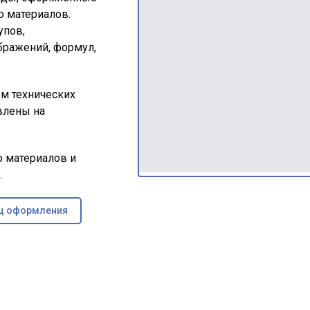
ю материалов.
упов,
бражений, формул,
м технических
влены на
 материалов и
.
ц оформления