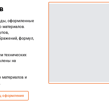
в
ады, оформленные
ю материалов.
упов,
бражений, формул,
м технических
влены на
 материалов и
.
ц оформления