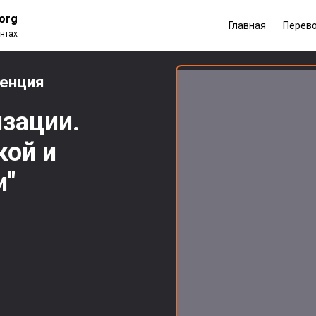
.org
Главная
Перев
нтах
ренция
изации.
кой и
и"