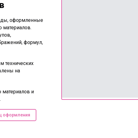
в
ады, оформленные
ю материалов.
упов,
бражений, формул,
м технических
влены на
 материалов и
.
ц оформления