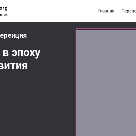
.org
Главная
Перев
нтах
ференция
 в эпоху
вития