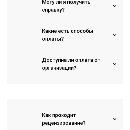
Могу ли я получить
справку?
Какие есть способы
оплаты?
Доступна ли оплата от
через кассу любого банка по
счету на оплату;
организации?
с помощью мобильных банков
по реквизитам;
с помощью перевода на карту
Сбербанка;
на электронный кошелек
ЮMoney.
Как проходит
рецензирование?