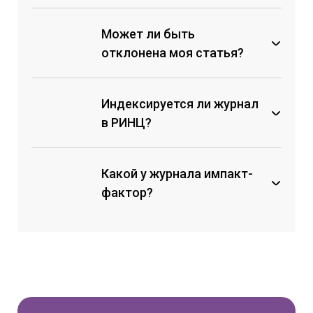
Может ли быть
отклонена моя статья?
Индексируется ли журнал
Коллектив авторов не внес
организационный взнос;
в РИНЦ?
Материал не соответствует
техническим требованиям к
оформлению и структуре
Какой у журнала импакт-
статьи, и авторы не вносят
фактор?
правки;
Материал несет заведомо
ложный характер, лженаучные
выводы и заключения;
Материал противоречит
законодательству РФ;
Материал содержит призыв к