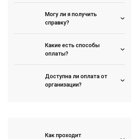
Могу ли я получить
справку?
Какие есть способы
оплаты?
Доступна ли оплата от
через кассу любого банка по
счету на оплату;
организации?
с помощью мобильных банков
по реквизитам;
с помощью перевода на карту
Сбербанка;
на электронный кошелек
ЮMoney.
Как проходит