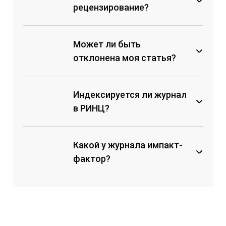
рецензирование?
Может ли быть
отклонена моя статья?
Индексируется ли журнал
Коллектив авторов не внес
организационный взнос;
в РИНЦ?
Материал не соответствует
техническим требованиям к
оформлению и структуре
Какой у журнала импакт-
статьи, и авторы не вносят
фактор?
правки;
Материал несет заведомо
ложный характер, лженаучные
выводы и заключения;
Материал противоречит