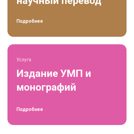
научный перевод
Подробнее
Услуга
Издание УМП и
монографий
Подробнее