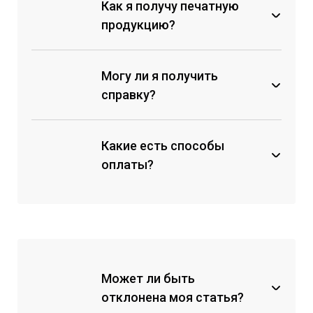
Как я получу печатную
продукцию?
Могу ли я получить
справку?
Какие есть способы
оплаты?
через кассу любого банка по
счету на оплату;
с помощью мобильных банков
по реквизитам;
Может ли быть
с помощью перевода на карту
отклонена моя статья?
Сбербанка;