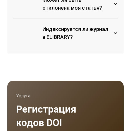
отклонена моя статья?
Индексируется ли журнал
Коллектив авторов не внес
организационный взнос;
в ELIBRARY?
Материал не соответствует
техническим требованиям к
оформлению и структуре
статьи, и авторы не вносят
правки;
Материал несет заведомо
ложный характер, лженаучные
выводы и заключения;
Услуга
Материал противоречит
Регистрация
законодательству РФ;
Материал содержит призыв к
кодов DOI
экстремизму, ущемляет или
дискриминирует различные