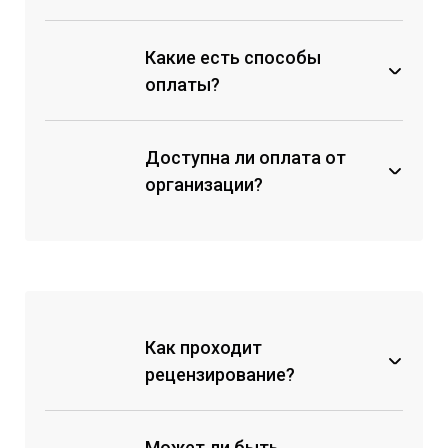
Какие есть способы
оплаты?
Доступна ли оплата от
через кассу любого банка по
счету на оплату;
организации?
с помощью мобильных банков
по реквизитам;
с помощью перевода на карту
Сбербанка;
на электронный кошелек
ЮMoney.
Как проходит
рецензирование?
Может ли быть