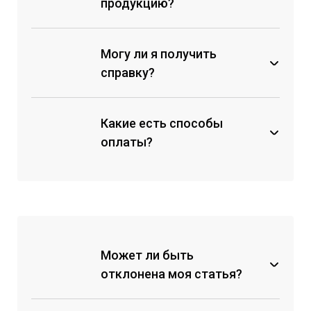
продукцию?
Могу ли я получить
справку?
Какие есть способы
оплаты?
через кассу любого банка по
счету на оплату;
с помощью мобильных банков
по реквизитам;
Может ли быть
с помощью перевода на карту
отклонена моя статья?
Сбербанка;
на электронный кошелек
ЮMoney.