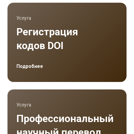
Материал несет заведомо
ложный характер, лженаучные
выводы и заключения;
Услуга
Материал противоречит
Регистрация
законодательству РФ;
Материал содержит призыв к
кодов DOI
экстремизму, ущемляет или
дискриминирует различные
социальные группы населения.
Подробнее
Услуга
Профессиональный
научный перевод