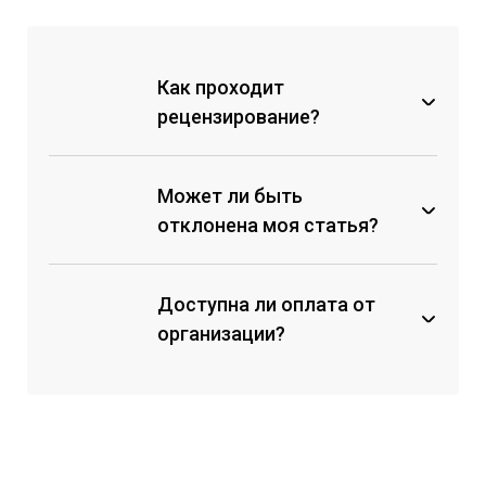
счету на оплату;
с помощью мобильных банков
по реквизитам;
Как проходит
с помощью перевода на карту
рецензирование?
Сбербанка;
на электронный кошелек
ЮMoney.
Может ли быть
отклонена моя статья?
Доступна ли оплата от
Коллектив авторов не внес
организационный взнос;
организации?
Материал не соответствует
техническим требованиям к
оформлению и структуре
статьи, и авторы не вносят
правки;