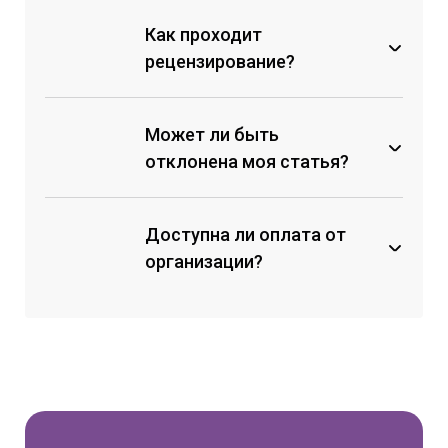
по реквизитам;
Как проходит
с помощью перевода на карту
рецензирование?
Сбербанка;
на электронный кошелек
ЮMoney.
Может ли быть
отклонена моя статья?
Доступна ли оплата от
Коллектив авторов не внес
организационный взнос;
организации?
Материал не соответствует
техническим требованиям к
оформлению и структуре
статьи, и авторы не вносят
правки;
Материал несет заведомо
ложный характер, лженаучные