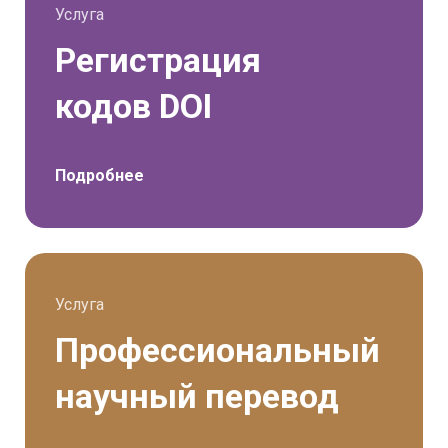
выводы и заключения;
Услуга
Материал противоречит
Регистрация
законодательству РФ;
Материал содержит призыв к
кодов DOI
экстремизму, ущемляет или
дискриминирует различные
социальные группы населения.
Подробнее
Услуга
Профессиональный
научный перевод