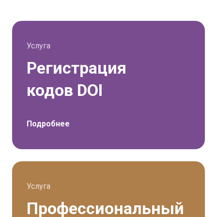
правки;
Материал несет заведомо
ложный характер, лженаучные
выводы и заключения;
Услуга
Материал противоречит
Регистрация
законодательству РФ;
Материал содержит призыв к
кодов DOI
экстремизму, ущемляет или
дискриминирует различные
социальные группы населения.
Подробнее
Услуга
Профессиональный