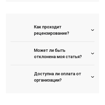
через кассу любого банка по
счету на оплату;
с помощью мобильных банков
по реквизитам;
Как проходит
с помощью перевода на карту
рецензирование?
Сбербанка;
на электронный кошелек
ЮMoney.
Может ли быть
отклонена моя статья?
Доступна ли оплата от
Коллектив авторов не внес
организационный взнос;
организации?
Материал не соответствует
техническим требованиям к
оформлению и структуре
статьи, и авторы не вносят