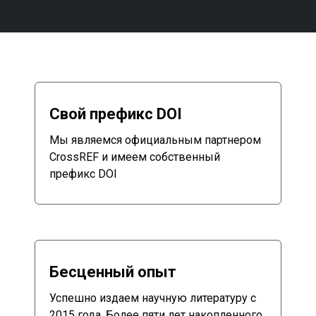
Свой префикс DOI
Мы являемся официальным партнером
CrossREF и имеем собственный
префикс DOI
Бесценный опыт
Успешно издаем научную литературу с
2015 года. Более пяти лет накопленного