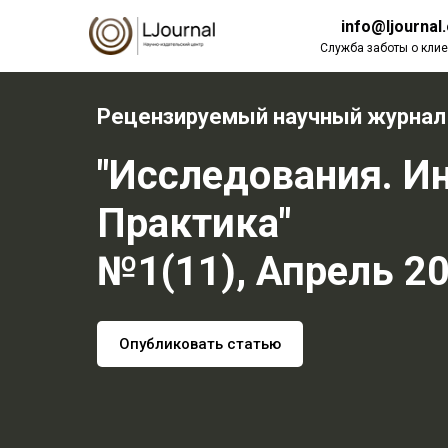
info@ljournal
Служба заботы о клие
Рецензируемый научный журнал
"Исследования. И
Практика"
№1(11), Апрель 2
Опубликовать статью