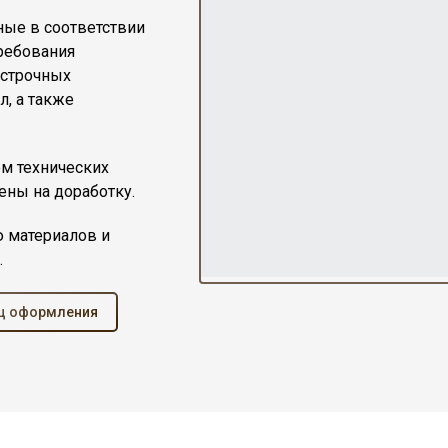
ные в соответствии
ребования
устрочных
, а также
м технических
ены на доработку.
 материалов и
.
ц оформления