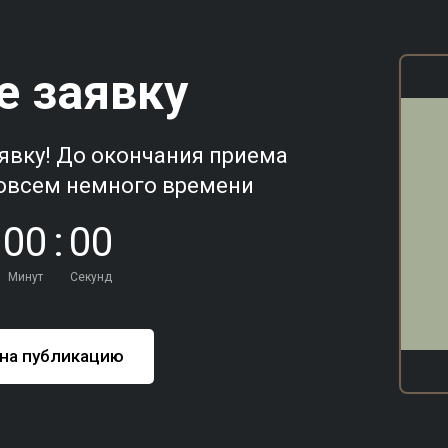
е заявку
явку! До окончания приема
овсем немного времени
0
0
:
0
0
Минут
Секунд
 на публикацию