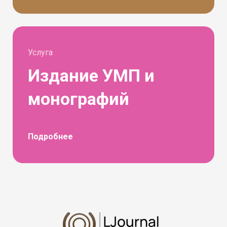
Услуга
Издание УМП и
монографий
Подробнее