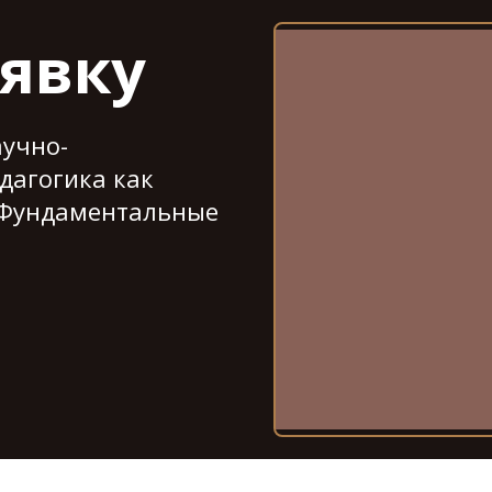
аявку
аучно-
дагогика как
. Фундаментальные